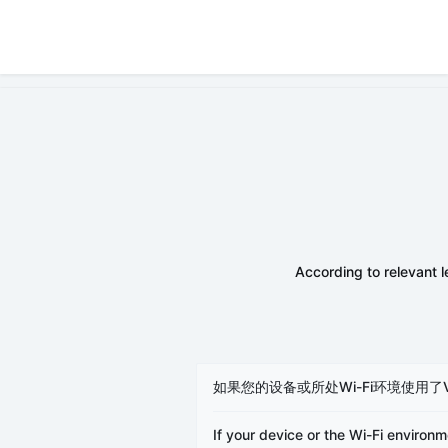
According to relevant l
如果您的设备或所处Wi-Fi环境使用
If your device or the Wi-Fi environm